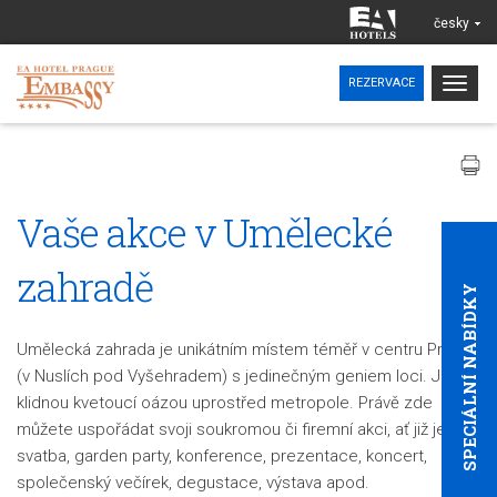
česky
Togg
REZERVACE
navig
Vaše akce v Umělecké
zahradě
SPECIÁLNÍ NABÍDKY
Umělecká zahrada je unikátním místem téměř v centru Prahy
(v Nuslích pod Vyšehradem) s jedinečným geniem loci. Je
klidnou kvetoucí oázou uprostřed metropole. Právě zde
můžete uspořádat svoji soukromou či firemní akci, ať již je to
svatba, garden party, konference, prezentace, koncert,
společenský večírek, degustace, výstava apod.