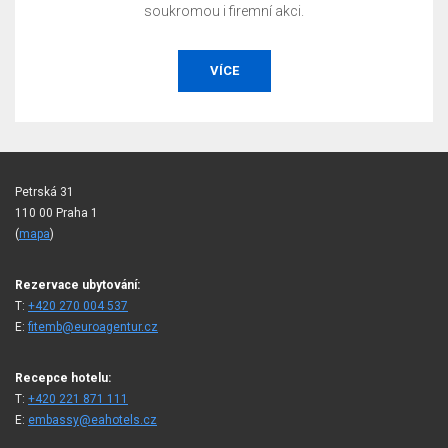
OBJEDNAT
Petrská 31
110 00 Praha 1
(
mapa
)
Rezervace ubytování:
T:
+420 270 004 537
E:
fitemb@euroagentur.cz
Recepce hotelu:
T:
+420 221 871 111
E:
embassy@eahotels.cz