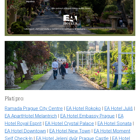
Platí pro:
Ramada Prague City Centre
|
EA Hotel Rokoko
|
EA Hotel Juliš
|
EA ApartHotel Melantrich
|
EA Hotel Embassy Prague
|
EA
Hotel Royal Esprit
|
EA Hotel Crystal Palace
|
EA Hotel Sonata
|
EA Hotel Downtown
|
EA Hotel New Town
|
EA Hotel Moment
Self Check-In
|
EA Hotel Jelení dvůr Prague Castle
|
EA Hotel