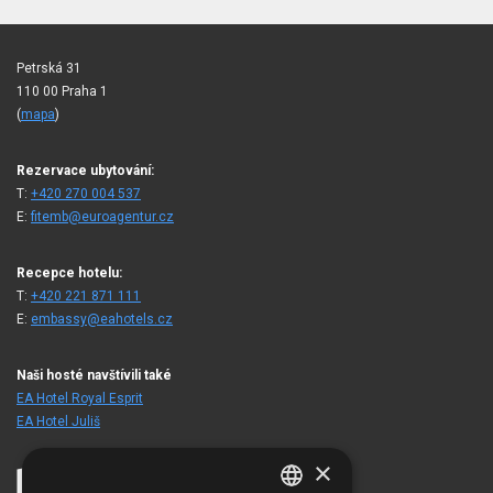
Petrská 31
110 00 Praha 1
(
mapa
)
Rezervace ubytování:
T:
+420 270 004 537
E:
fitemb@euroagentur.cz
Recepce hotelu:
T:
+420 221 871 111
E:
embassy@eahotels.cz
Naši hosté navštívili také
EA Hotel Royal Esprit
EA Hotel Juliš
×