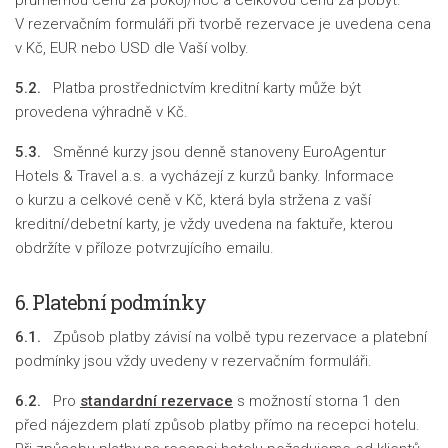
průměrnou cenu za pokoj/noc a celkovou cenu za pobyt.
V rezervačním formuláři při tvorbě rezervace je uvedena cena
v Kč, EUR nebo USD dle Vaší volby.
5.2.
Platba prostřednictvím kreditní karty může být
provedena výhradně v Kč.
5.3.
Směnné kurzy jsou denně stanoveny EuroAgentur
Hotels & Travel a.s. a vycházejí z kurzů banky. Informace
o kurzu a celkové ceně v Kč, která byla stržena z vaší
kreditní/debetní karty, je vždy uvedena na faktuře, kterou
obdržíte v příloze potvrzujícího emailu.
6. Platební podmínky
6.1.
Způsob platby závisí na volbě typu rezervace a platební
podmínky jsou vždy uvedeny v rezervačním formuláři.
6.2.
Pro
standardní rezervace
s možností storna 1 den
před nájezdem platí způsob platby přímo na recepci hotelu.