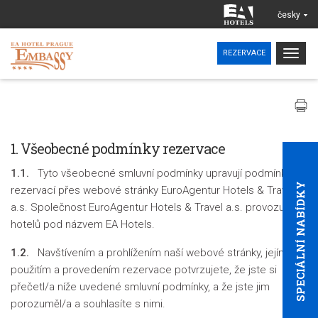
česky
Togg
REZERVACE
navig
1. Všeobecné podmínky rezervace
1.1.
Tyto všeobecné smluvní podmínky upravují podmínky
SPECIÁLNÍ NABÍDKY
rezervací přes webové stránky EuroAgentur Hotels & Travel
a.s. Společnost EuroAgentur Hotels & Travel a.s. provozuje síť
hotelů pod názvem EA Hotels.
1.2.
Navštívením a prohlížením naší webové stránky, jejím
použitím a provedením rezervace potvrzujete, že jste si
přečetl/a níže uvedené smluvní podmínky, a že jste jim
porozuměl/a a souhlasíte s nimi.