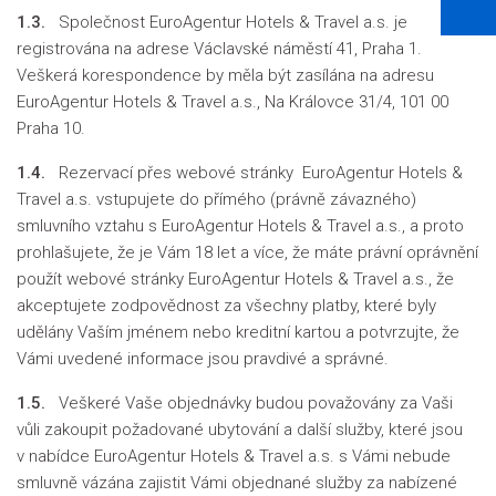
1.3.
Společnost EuroAgentur Hotels & Travel a.s. je
registrována na adrese Václavské náměstí 41, Praha 1.
Veškerá korespondence by měla být zasílána na adresu
EuroAgentur Hotels & Travel a.s., Na Královce 31/4, 101 00
Praha 10.
1.4.
Rezervací přes webové stránky EuroAgentur Hotels &
Travel a.s. vstupujete do přímého (právně závazného)
smluvního vztahu s EuroAgentur Hotels & Travel a.s., a proto
prohlašujete, že je Vám 18 let a více, že máte právní oprávnění
použít webové stránky EuroAgentur Hotels & Travel a.s., že
akceptujete zodpovědnost za všechny platby, které byly
udělány Vaším jménem nebo kreditní kartou a potvrzujte, že
Vámi uvedené informace jsou pravdivé a správné.
1.5.
Veškeré Vaše objednávky budou považovány za Vaši
vůli zakoupit požadované ubytování a další služby, které jsou
v nabídce EuroAgentur Hotels & Travel a.s. s Vámi nebude
smluvně vázána zajistit Vámi objednané služby za nabízené