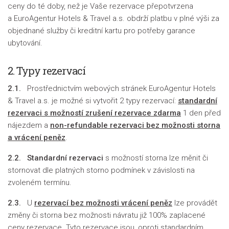
ceny do té doby, než je Vaše rezervace přepotvrzena
a EuroAgentur Hotels & Travel a.s. obdrží platbu v plné výši za
objednané služby či kreditní kartu pro potřeby garance
ubytování.
2. Typy rezervací
2.1.
Prostřednictvím webových stránek EuroAgentur Hotels
& Travel a.s. je možné si vytvořit 2 typy rezervací:
standardní
rezervaci s možností zrušení rezervace zdarma
1 den před
nájezdem a
non-refundable rezervaci bez možnosti storna
a vrácení peněz
.
2.2.
Standardní rezervaci
s možností storna lze měnit či
stornovat dle platných storno podmínek v závislosti na
zvoleném termínu.
2.3.
U
rezervací bez možnosti vrácení peněz
lze provádět
změny či storna bez možnosti návratu již 100% zaplacené
ceny rezervace. Tyto rezervace jsou, oproti standardním