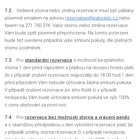
7.2.
Veškerá storna nebo změny rezervace musí být udělány
písemně emailem na adresu
reservation@eahotels.cz
nebo
faxem na 271 750 274. Vaše storno nebo změna rezervace
Vám bude zpět písemně přepotvrzena. Na tomto potvrzení
bude též uvedena případná výše smluvní pokuty, dle platných
storno podmínek.
7.3.
Pro
standardní rezervace
s možností bezplatného
storna 1 den před nájezdem a platbou na recepci hotelu platí,
že v případě zrušení rezervace nejpozději do 18.00 hod 1 den
před příjezdem Vám nebude účtována žádná smluvní pokuta.
V případě zrušení rezervace po této lhůtě či v případě
nedojezdu Vám bude účtována smluvní pokuta ve výši 100%
z ceny ubytování za první noc.
7.4.
Pro
rezervace bez možnosti storna a vrácení peněz
a s okamžitou předplatbou v den vytvoření rezervace platí, že
v případě změny, storna rezervace či v případě nedojezdu