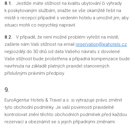
8.1.
Jestliže máte stížnost na kvalitu ubytování či výhrady
k poskytovaným službám, snažte se vše okamžitě řešit na
místě s recepcí případně s vedením hotelu a umožnit jim, aby
situaci mohli co nejrychleji napravit.
8.2.
V případě, že není možné problém vyřešit na místě,
zašlete nám Vaši stížnost na email
reservation@eahotels.cz
nejpozději do 30 dnů od data Vašeho návratu z dovolené.
Vaše stížnost bude prošetřena a případná kompenzace bude
navrhnuta na základě platných pravidel stanovených
příslušnými právními předpisy.
9.
EuroAgentur Hotels & Travel a.s. si vyhrazuje právo změnit
tyto obchodní podmínky. Je vaší povinností pravidelně
kontrolovat znění těchto obchodních podmínek před každou
rezervací a obeznámit se s jejich případnými změnami.