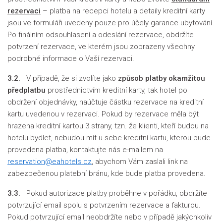
rezervaci
– platba na recepci hotelu a detaily kreditní karty
jsou ve formuláři uvedeny pouze pro účely garance ubytování.
Po finálním odsouhlasení a odeslání rezervace, obdržíte
potvrzení rezervace, ve kterém jsou zobrazeny všechny
podrobné informace o Vaší rezervaci.
3.2.
V případě, že si zvolíte jako
způsob platby okamžitou
předplatbu
prostřednictvím kreditní karty, tak hotel po
obdržení objednávky, naúčtuje částku rezervace na kreditní
kartu uvedenou v rezervaci. Pokud by rezervace měla být
hrazena kreditní kartou 3.strany, tzn. že klienti, kteří budou na
hotelu bydlet, nebudou mít u sebe kreditní kartu, kterou bude
provedena platba, kontaktujte nás e-mailem na
reservation@eahotels.cz
, abychom Vám zaslali link na
zabezpečenou platební bránu, kde bude platba provedena.
3.3.
Pokud autorizace platby proběhne v pořádku, obdržíte
potvrzující email spolu s potvrzením rezervace a fakturou.
Pokud potvrzující email neobdržíte nebo v případě jakýchkoliv