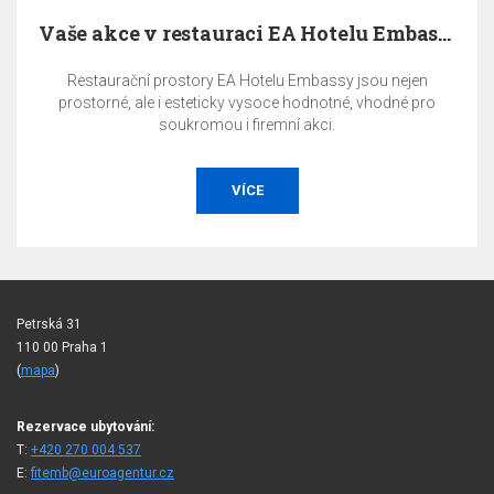
Vaše akce v restauraci EA Hotelu Embassy Prague
Restaurační prostory EA Hotelu Embassy jsou nejen
prostorné, ale i esteticky vysoce hodnotné, vhodné pro
soukromou i firemní akci.
VÍCE
Petrská 31
110 00 Praha 1
(
mapa
)
Rezervace ubytování:
T:
+420 270 004 537
E:
fitemb@euroagentur.cz