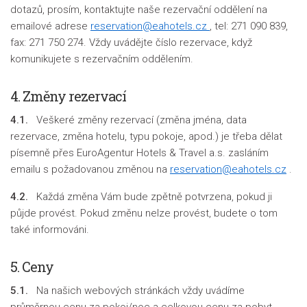
dotazů, prosím, kontaktujte naše rezervační oddělení na
emailové adrese
reservation@eahotels.cz
, tel: 271 090 839,
fax: 271 750 274. Vždy uvádějte číslo rezervace, když
komunikujete s rezervačním oddělením.
4.
Změny rezervací
4.1.
Veškeré změny rezervací (změna jména, data
rezervace, změna hotelu, typu pokoje, apod.) je třeba dělat
písemně přes EuroAgentur Hotels & Travel a.s. zasláním
emailu s požadovanou změnou na
reservation@eahotels.cz
.
4.2.
Každá změna Vám bude zpětně potvrzena, pokud ji
půjde provést. Pokud změnu nelze provést, budete o tom
také informováni.
5. Ceny
5.1.
Na našich webových stránkách vždy uvádíme