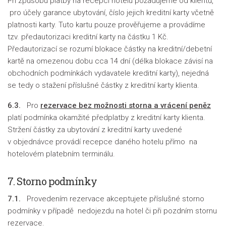
Při způsobu platby na recepci hotelu požadujeme od klientů,
pro účely garance ubytování, číslo jejich kreditní karty včetně
platnosti karty. Tuto kartu pouze prověřujeme a provádíme
tzv. předautorizaci kreditní karty na částku 1 Kč.
Předautorizací se rozumí blokace částky na kreditní/debetní
kartě na omezenou dobu cca 14 dní (délka blokace závisí na
obchodních podmínkách vydavatele kreditní karty), nejedná
se tedy o stažení příslušné částky z kreditní karty klienta.
6.3.
Pro
rezervace bez možnosti storna a vrácení peněz
platí podmínka okamžité předplatby z kreditní karty klienta.
Stržení částky za ubytování z kreditní karty uvedené
v objednávce provádí recepce daného hotelu přímo na
hotelovém platebním terminálu.
7. Storno podmínky
7.1.
Provedením rezervace akceptujete příslušné storno
podmínky v případě nedojezdu na hotel či při pozdním stornu
rezervace.