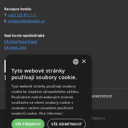
Recepce hotelu:
T:
+420 221 871 111
E:
embassy@eahotels.cz
Naši hosté navštívili také
EA Hotel Royal Esprit
EA Hotel Juliš
×
Tyto webové stránky
CZECH
používají soubory cookie.
ENGLISH
Tyto webové stránky používají soubory
cookie ke zlepšení uživatelského zážitku.
GERMAN
HOME
O HOTELU
POKOJE
NABÍDKY
KONFERENCE
Používáním našich webových stránek
RUSSIAN
souhlasíte se všemi soubory cookie v
FOTOGALERIE
KONTAKT
souladu s našimi zásadami používání
souborů cookie.
Více informací
Copyright © 2007-2026 EuroAgentur Hotels&Travel a.s.
VŠE PŘIJMOUT
VŠE ODMÍTNOUT
www.bezvapobyt.cz