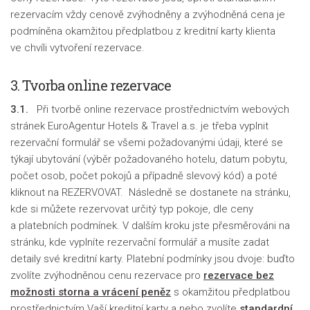
rezervacím vždy cenově zvýhodněny a zvýhodněná cena je
podmíněna okamžitou předplatbou z kreditní karty klienta
ve chvíli vytvoření rezervace.
3. Tvorba online rezervace
3.1.
Při tvorbě online rezervace prostřednictvím webových
stránek EuroAgentur Hotels & Travel a.s. je třeba vyplnit
rezervační formulář se všemi požadovanými údaji, které se
týkají ubytování (výběr požadovaného hotelu, datum pobytu,
počet osob, počet pokojů a případně slevový kód) a poté
kliknout na REZERVOVAT. Následně se dostanete na stránku,
kde si můžete rezervovat určitý typ pokoje, dle ceny
a platebních podmínek. V dalším kroku jste přesměrováni na
stránku, kde vyplníte rezervační formulář a musíte zadat
detaily své kreditní karty. Platební podmínky jsou dvoje: buďto
zvolíte zvýhodněnou cenu rezervace pro
rezervace bez
možnosti storna a vrácení peněz
s okamžitou předplatbou
prostřednictvím Vaší kreditní karty a nebo zvolíte
standardní