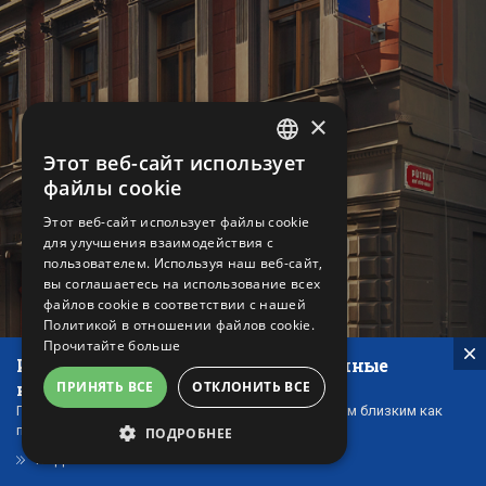
×
Этот веб-сайт использует
CZECH
файлы cookie
ENGLISH
Этот веб-сайт использует файлы cookie
для улучшения взаимодействия с
GERMAN
пользователем. Используя наш веб-сайт,
RUSSIAN
вы соглашаетесь на использование всех
файлов cookie в соответствии с нашей
Политикой в ​​отношении файлов cookie.
Прочитайте больше
Идеальный подарок - наши подарочные
ваучеры!
ПРИНЯТЬ ВСЕ
ОТКЛОНИТЬ ВСЕ
Подарочные сертификаты можно подарить своим близким как
проявление внимания и благодарности.
ПОДРОБНЕЕ
ПОДАРОЧНЫЕ СЕРТИФИКАТЫ
ОБЯЗАТЕЛЬНЫЕ