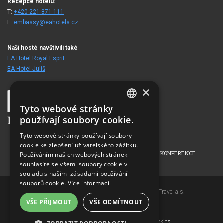
Recepce hotelu:
T:
+420 221 871 111
E:
embassy@eahotels.cz
Naši hosté navštívili také
EA Hotel Royal Esprit
EA Hotel Juliš
×
Tyto webové stránky
CZECH
používají soubory cookie.
ENGLISH
Tyto webové stránky používají soubory
cookie ke zlepšení uživatelského zážitku.
GERMAN
HOME
O HOTELU
POKOJE
NABÍDKY
KONFERENCE
Používáním našich webových stránek
RUSSIAN
FOTOGALERIE
KONTAKT
souhlasíte se všemi soubory cookie v
souladu s našimi zásadami používání
souborů cookie.
Více informací
Copyright © 2007-2026 EuroAgentur Hotels&Travel a.s.
VŠE PŘIJMOUT
VŠE ODMÍTNOUT
www.bezvapobyt.cz
Všeobecné podmínky rezervace
Deklarace o ochraně osobních údajů
|
Cookies