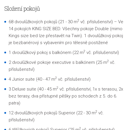
Složení pokojů
2
68 dvoulůžkových pokojů (21 - 30 m
vč. příslušenství) – Ve
14 pokojích KING SIZE BED. Všechny pokoje Double (mimo
Kings size bed lze přestavět na Twin).
1 dvoulůžkový pokoj
je bezbariérový s vybavením pro tělesně postižené
2
1 dvoulůžkový pokoj s balkónem
(22 m
vč. příslušenství)
2
2 dvoulůžkové pokoje executive s balkónem (25 m
vč.
příslušenství)
2
4 Junior suite (40 - 47 m
vč. příslušenství)
2
3 Deluxe suite (40 - 45 m
vč. příslušenství, 1x s terasou, 2x
bez terasy, dva přístupné pěšky po schodech z 5. do 6.
patra)
2
12 dvoulůžkových pokojů Superior (22 - 30 m
vč.
příslušenství)
2
6 třílůžkových pokojů Superior (25 m
vč. příslušenství)