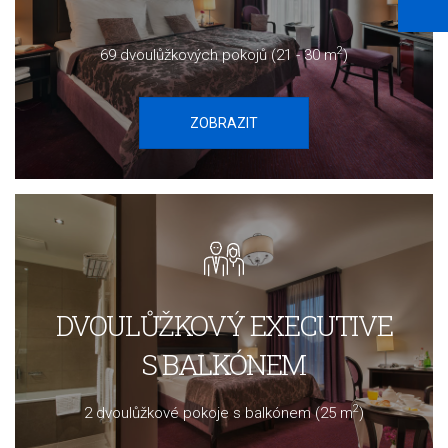
2
69 dvoulůžkových pokojů (21 - 30 m
)
ZOBRAZIT
DVOULŮŽKOVÝ EXECUTIVE
S BALKÓNEM
2
2 dvoulůžkové pokoje s balkónem (25 m
)