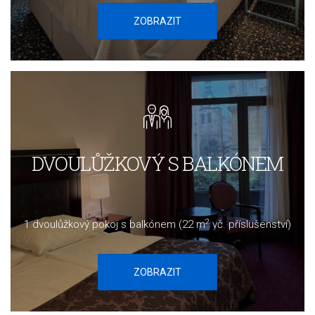
ZOBRAZIT
DVOULŮŽKOVÝ S BALKÓNEM
2
1 dvoulůžkový pokoj s balkónem (
22 m
vč. příslušenství)
ZOBRAZIT