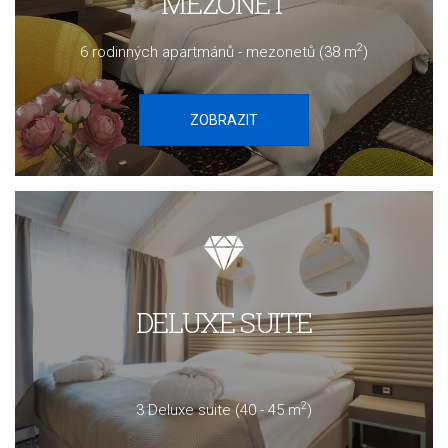
MEZONET
2
6 rodinných apartmánů - mezonetů (38 m
)
ZOBRAZIT
DELUXE SUITE
2
3 Deluxe suite (
40 - 45 m
)