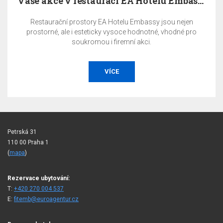
Vaše akce v restauraci EA Hotelu Embassy Prague
Restaurační prostory EA Hotelu Embassy jsou nejen
prostorné, ale i esteticky vysoce hodnotné, vhodné pro
soukromou i firemní akci.
VÍCE
Petrská 31
110 00 Praha 1
(
mapa
)
Rezervace ubytování:
T:
+420 270 004 537
E:
fitemb@euroagentur.cz