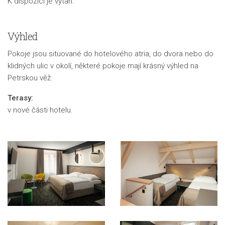
K dispozici je výtah.
Výhled
Pokoje jsou situované do hotelového atria, do dvora nebo do
klidných ulic v okolí, některé pokoje mají krásný výhled na
Petrskou věž.
Terasy:
v nové části hotelu.