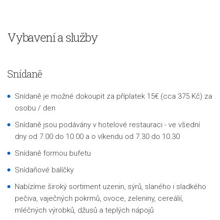
Vybavení a služby
Snídaně
S
nídaně je možné dokoupit za příplatek 15€ (cca 375 Kč) za
osobu / den
Snídaně jsou podávány v hotelové restauraci - ve všední
dny od 7.00 do 10.00 a o víkendu od 7.30 do 10.30
Snídaně formou bufetu
Snídaňové balíčky
Nabízíme široký sortiment uzenin, sýrů, slaného i sladkého
pečiva, vaječných pokrmů, ovoce, zeleniny, cereálií,
mléčných výrobků, džusů a teplých nápojů