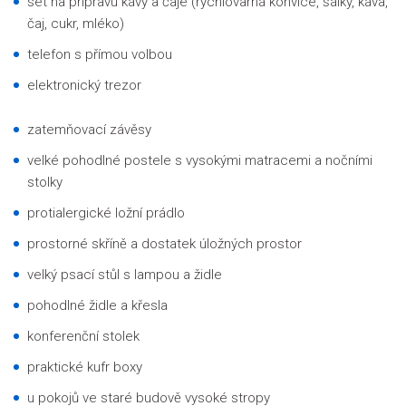
set na přípravu kávy a čaje (rychlovarná konvice, šálky, káva,
čaj, cukr, mléko)
telefon s přímou volbou
elektronický trezor
zatemňovací závěsy
velké pohodlné postele s vysokými matracemi a nočními
stolky
protialergické ložní prádlo
prostorné skříně a dostatek úložných prostor
velký psací stůl s lampou a židle
pohodlné židle a křesla
konferenční stolek
praktické kufr boxy
u pokojů ve staré budově vysoké stropy