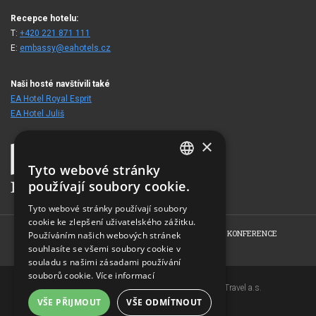
Recepce hotelu:
T:
+420 221 871 111
E:
embassy@eahotels.cz
Naši hosté navštívili také
EA Hotel Royal Esprit
EA Hotel Juliš
×
Tyto webové stránky
CZECH
používají soubory cookie.
ENGLISH
Tyto webové stránky používají soubory
cookie ke zlepšení uživatelského zážitku.
GERMAN
HOME
O HOTELU
POKOJE
NABÍDKY
KONFERENCE
Používáním našich webových stránek
RUSSIAN
FOTOGALERIE
KONTAKT
souhlasíte se všemi soubory cookie v
souladu s našimi zásadami používání
souborů cookie.
Více informací
Copyright © 2007-2026 EuroAgentur Hotels&Travel a.s.
VŠE PŘIJMOUT
VŠE ODMÍTNOUT
www.bezvapobyt.cz
Všeobecné podmínky rezervace