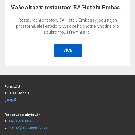
Vaše akce v restauraci EA Hotelu Embassy Prague
Restaurační prostory EA Hotelu Embassy jsou nejen
prostorné, ale i esteticky vysoce hodnotné, vhodné pro
soukromou i firemní akci.
VÍCE
Petrská 31
110 00 Praha 1
(
mapa
)
Rezervace ubytování:
T:
+420 270 004 537
E:
fitemb@euroagentur.cz