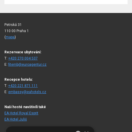
Petrská 31
110 00 Praha 1
(
mapa
)
Rezervace ubytování:
T:
+420 270 004 537
E:
fitemb@euroagentur.cz
Recepce hotelu:
T:
+420 221 871 111
E:
embassy@eahotels.cz
Naši hosté navštívili také
EA Hotel Royal Esprit
EA Hotel Juliš