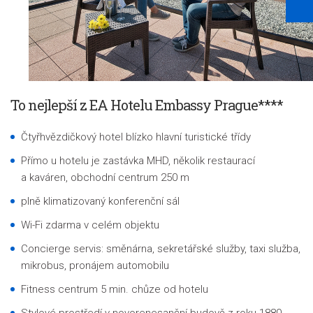
To nejlepší z EA Hotelu Embassy Prague****
Čtyřhvězdičkový hotel blízko hlavní turistické třídy
Přímo u hotelu je zastávka MHD, několik restaurací
a kaváren, obchodní centrum 250 m
plně klimatizovaný konferenční sál
Wi-Fi zdarma v celém objektu
Concierge servis: směnárna, sekretářské služby, taxi služba,
mikrobus, pronájem automobilu
Fitness centrum 5 min. chůze od hotelu
Stylové prostředí v novorenesanční budově z roku 1880,