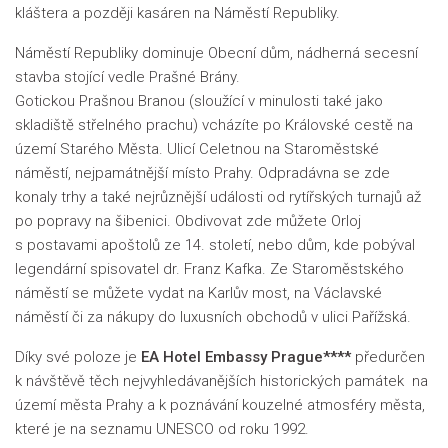
kláštera a později kasáren na Náměstí Republiky.
Náměstí Republiky dominuje Obecní dům, nádherná secesní
stavba stojící vedle Prašné Brány.
Gotickou Prašnou Branou (sloužící v minulosti také jako
skladiště střelného prachu) vcházíte po Královské cestě na
území Starého Města. Ulicí Celetnou na Staroměstské
náměstí, nejpamátnější místo Prahy. Odpradávna se zde
konaly trhy a také nejrůznější události od rytířských turnajů až
po popravy na šibenici. Obdivovat zde můžete Orloj
s postavami apoštolů ze 14. století, nebo dům, kde pobýval
legendární spisovatel dr. Franz Kafka. Ze Staroměstského
náměstí se můžete vydat na Karlův most, na Václavské
náměstí či za nákupy do luxusních obchodů v ulici Pařížská.
Díky své poloze je
EA Hotel Embassy Prague****
předurčen
k návštěvě těch nejvyhledávanějších historických památek na
území města Prahy a k poznávání kouzelné atmosféry města,
které je na seznamu UNESCO od roku 1992.