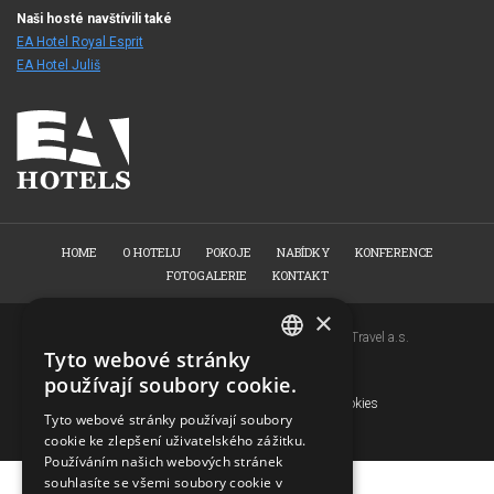
Naši hosté navštívili také
EA Hotel Royal Esprit
EA Hotel Juliš
HOME
O HOTELU
POKOJE
NABÍDKY
KONFERENCE
FOTOGALERIE
KONTAKT
×
Copyright © 2007-2026 EuroAgentur Hotels&Travel a.s.
Tyto webové stránky
www.bezvapobyt.cz
CZECH
používají soubory cookie.
Všeobecné podmínky rezervace
ENGLISH
Deklarace o ochraně osobních údajů
|
Cookies
Tyto webové stránky používají soubory
Topinfo DIGITAL
cookie ke zlepšení uživatelského zážitku.
GERMAN
Používáním našich webových stránek
RUSSIAN
souhlasíte se všemi soubory cookie v