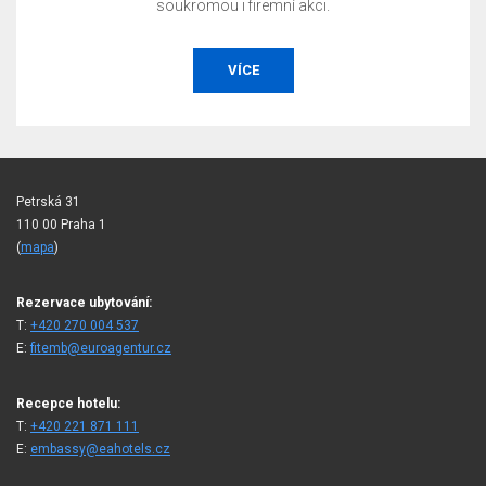
soukromou i firemní akci.
VÍCE
Petrská 31
110 00 Praha 1
(
mapa
)
Rezervace ubytování:
T:
+420 270 004 537
E:
fitemb@euroagentur.cz
Recepce hotelu:
T:
+420 221 871 111
E:
embassy@eahotels.cz