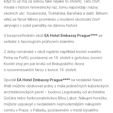
když to už má za sebou také nějaké to století). Tato čtvrť
mívala v historii řemeslnický ráz, tomu napovídají i názvy
okolních ulic: Soukenická, Truhlářská, Barvířská a další. Během
věků se Nové Město proměnilo v moderní obchodní čtvrť
ukrývající v sobě památky na dávnou historii.
V bezprostředním okolí
EA Hotel Embassy Prague****
se
setkáte s fascinujícím průřezem staletími.
Z doby románské v okolí najdete například kostel svatého
Petra na Poříčí, postavený ve 14. století s gotickou zvonicí.
Kostel stojí jen pár kroků od Biskupského dvora
s novorenesanční farou z konce 19. století.
Opodál
EA Hotel Embassy Prague****
na nedaleké hlavní
třídě můžete obdivovat jednu z mála jedinečných kubistických
architektonických perel – budovu Legiobanky od architekta
Gočára nebo funkcionalistickou Bílou Labut. Nákupní horečku
můžete uspokojit v nedalekém nejmodernějším nákupním
centru v Praze, v Palladiu, postaveném v místě bývalého