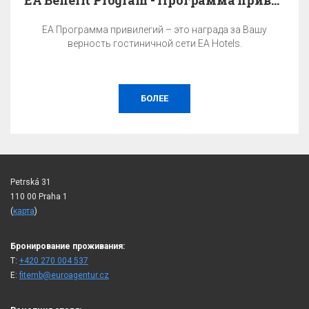
EA Benefit Program - Программа привилегий
EA Программа привилегий – это награда за Вашу
верность гостиничной сети EA Hotels.
БОЛЕЕ
Petrská 31
110 00 Praha 1
(
карта
)
Бронирование проживания:
T:
+420 270 004 537
E:
fitemb@euroagentur.cz