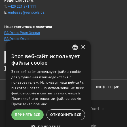
Рецепция отеля:
T:
+420 221 871 111
E:
embassy@eahotels.cz
Наши гости также посетили
ЕА Отель Роял Эсприт
ЕА Отель Юлиш
×
Этот веб-сайт использует
CZECH
файлы cookie
ENGLISH
Этот веб-сайт использует файлы cookie
для улучшения взаимодействия с
GERMAN
пользователем. Используя наш веб-сайт,
RUSSIAN
HOME
ОБ ОТЕЛЕ
НОМЕРА
ПРЕДЛОЖЕНИЯ
КОНФЕРЕНЦИИ
вы соглашаетесь на использование всех
файлов cookie в соответствии с нашей
ФОТОГАЛЕРЕЯ
КОНТАКТ
Политикой в ​​отношении файлов cookie.
Прочитайте больше
Copyright © 2007-2026 EuroAgentur Hotels&Travel a.s.
ПРИНЯТЬ ВСЕ
ОТКЛОНИТЬ ВСЕ
www.bezvapobyt.cz
Общие условия бронирования
Заявление о конфиденциальности
|
Cookies
ПОДРОБНЕЕ