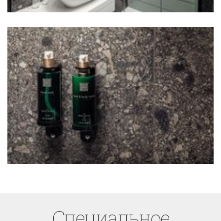
Cпециaльное