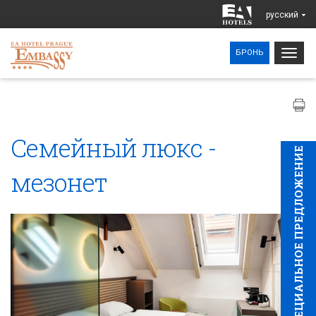
pусский
Togg
БРОНЬ
navig
Семейный люкс -
CПЕЦИAЛЬНОЕ ПРЕДЛОЖЕНИЕ
мезонет