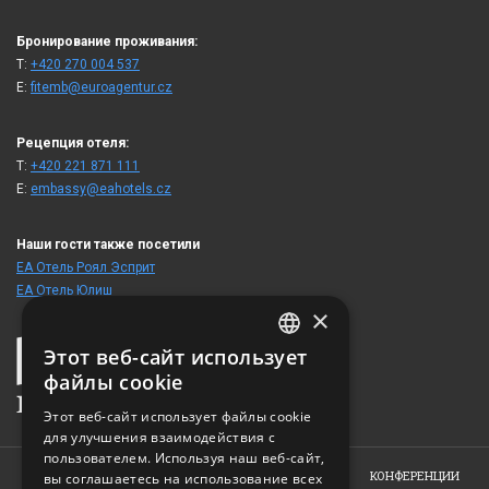
Бронирование проживания:
T:
+420 270 004 537
E:
fitemb@euroagentur.cz
Рецепция отеля:
T:
+420 221 871 111
E:
embassy@eahotels.cz
Наши гости также посетили
ЕА Отель Роял Эсприт
ЕА Отель Юлиш
×
Этот веб-сайт использует
CZECH
файлы cookie
ENGLISH
Этот веб-сайт использует файлы cookie
для улучшения взаимодействия с
GERMAN
пользователем. Используя наш веб-сайт,
RUSSIAN
HOME
ОБ ОТЕЛЕ
НОМЕРА
ПРЕДЛОЖЕНИЯ
КОНФЕРЕНЦИИ
вы соглашаетесь на использование всех