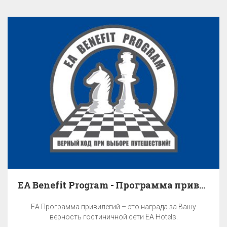
EA Benefit Program - Программа привилегий
EA Программа привилегий – это награда за Вашу
верность гостиничной сети EA Hotels.