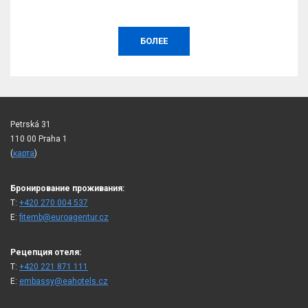
БОЛЕЕ
Petrská 31
110 00 Praha 1
(
карта
)
Бронирование проживания:
T:
+420 270 004 537
E:
fitemb@euroagentur.cz
Рецепция отеля:
T:
+420 221 871 111
E:
embassy@eahotels.cz