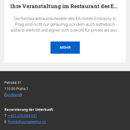
Ihre Veranstaltung im Restaurant des EA Hotels…
Die Restauranträumlichkeiten des EA Hotels Embassy in
Prag sind nicht nur geräumig, sondern auch ästhetisch
äußerst wertvoll und eignen sich sowohl für private als auch
für geschäftliche Veranstaltungen.
MEHR
Petrská 31
110 00 Praha 1
(
landkarte
)
Reservierung der Unterkunft:
T:
+420 270 004 537
E:
fitemb@euroagentur.cz