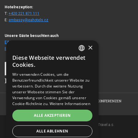
Hotelrezeption:
T:
+420 221 871 111
E:
embassy@eahotels.cz
Unsere Gäste besuchten auch
EA Hotel Royal Esprit
×
EA Hotel Julis
Diese Webseite verwendet
CZECH
Cookies.
ENGLISH
Wir verwenden Cookies, um die
Benutzerfreundlichkeit unserer Website zu
GERMAN
verbessern. Durch die weitere Nutzung
RUSSIAN
unserer Webseite stimmen Sie der
Verwendung von Cookies gemäß unserer
HOME
HOTEL
ZIMMER
ANGEBOTE
KONFERENZEN
Cookie-Richtlinie zu.
Weitere Informationen
FOTOGALERIE
KONTAKT
ALLE AKZEPTIEREN
Copyright © 2007-2026 EuroAgentur Hotels&Travel a.s.
ALLE ABLEHNEN
www.bezvapobyt.cz
Allgemeine Buchungsbedingungen