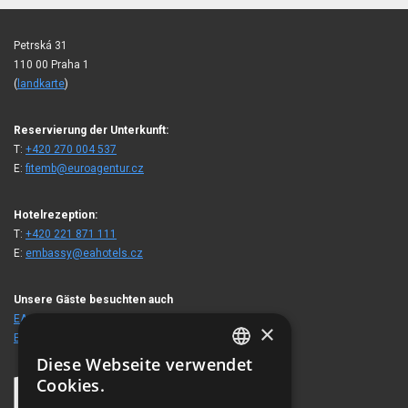
Petrská 31
110 00 Praha 1
(
landkarte
)
Reservierung der Unterkunft:
T:
+420 270 004 537
E:
fitemb@euroagentur.cz
Hotelrezeption:
T:
+420 221 871 111
E:
embassy@eahotels.cz
Unsere Gäste besuchten auch
EA Hotel Royal Esprit
×
EA Hotel Julis
Diese Webseite verwendet
CZECH
Cookies.
ENGLISH