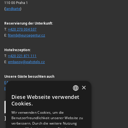
110 00 Praha 1
(
landkarte
)
Reservierung der Unterkunft:
T:
+420 270 004 537
E:
fitemb@euroagentur.cz
Hotelrezeption:
T:
+420 221 871 111
E:
embassy@eahotels.cz
Unsere Gäste besuchten auch
EA Hotel Royal Esprit
×
EA Hotel Julis
Diese Webseite verwendet
CZECH
Cookies.
ENGLISH
Wir verwenden Cookies, um die
Benutzerfreundlichkeit unserer Website zu
GERMAN
verbessern. Durch die weitere Nutzung
RUSSIAN