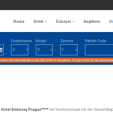
Home
Hotel
Zimmer
Angebote
K
Erwachsene
Kinder
Zimmer
Rabatt-Code
 wenn Sie den Rabatt-Code EALOYALTY eingeben. Es gilt nicht für die Spezial
 Hotel Embassy Prague****
ein Konferenzsaal mit der Gesamtkapa