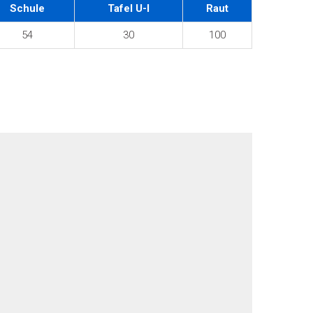
Schule
Tafel U-I
Raut
54
30
100