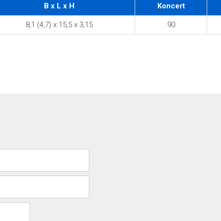
B x L x H
Koncert
8,1 (4,7) x 15,5 x 3,15
90