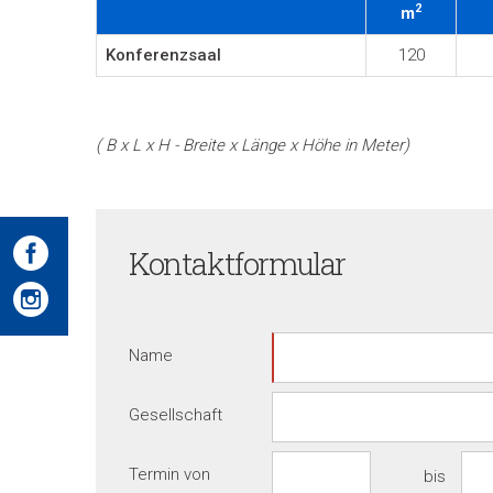
2
m
Konferenzsaal
120
( B x L x H - Breite x Länge x Höhe in Meter)
Kontaktformular
Name
Gesellschaft
Termin von
bis