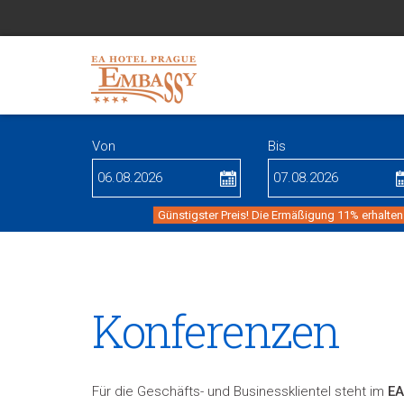
Von
Bis
Günstigster Preis! Die Ermäßigung 11% erhalten
Konferenzen
Für die Geschäfts- und Businessklientel steht im
EA